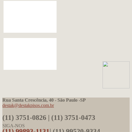
Rua Santa Crescência, 40 - São Paulo -SP
destak@destakpisos.com.br
(11) 3751-0826 | (11) 3751-0473
SIGA-NOS
(11) 99893-1131
| (11) 99520-9334